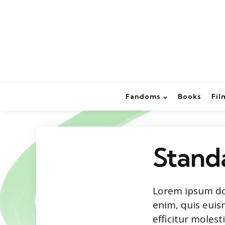
Fandoms
Books
Fil
Stand
Lorem ipsum dol
enim, quis euis
efficitur moles