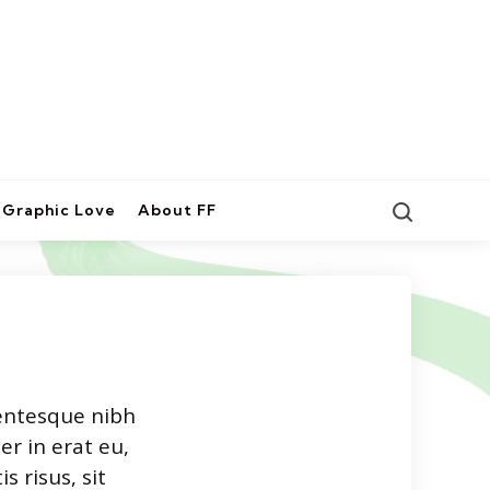
Search
Graphic Love
About FF
lentesque nibh
r in erat eu,
 risus, sit