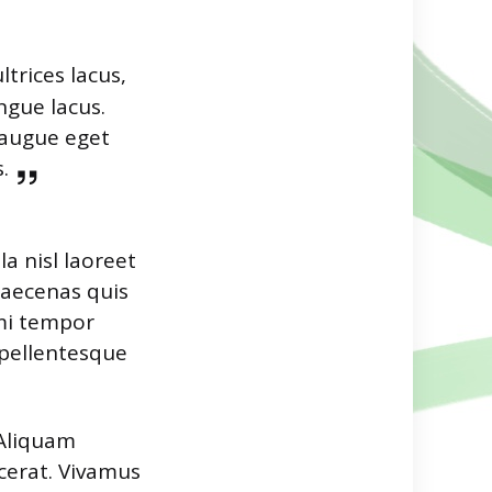
rices lacus,
ngue lacus.
l augue eget
.
a nisl laoreet
Maecenas quis
 mi tempor
a pellentesque
 Aliquam
cerat. Vivamus