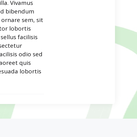
illa. Vivamus
 id bibendum
h ornare sem, sit
or lobortis
llus facilisis
sectetur
cilisis odio sed
laoreet quis
lesuada lobortis