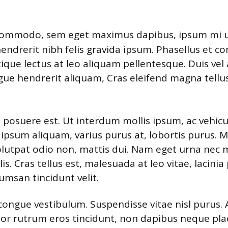
commodo, sem eget maximus dapibus, ipsum mi ult
endrerit nibh felis gravida ipsum. Phasellus et co
tique lectus at leo aliquam pellentesque. Duis ve
gue hendrerit aliquam, Cras eleifend magna tellus
 posuere est. Ut interdum mollis ipsum, ac vehicul
c ipsum aliquam, varius purus at, lobortis purus. 
lutpat odio non, mattis dui. Nam eget urna nec
elis. Cras tellus est, malesuada at leo vitae, lacini
umsan tincidunt velit.
ongue vestibulum. Suspendisse vitae nisl purus.
or rutrum eros tincidunt, non dapibus neque pla