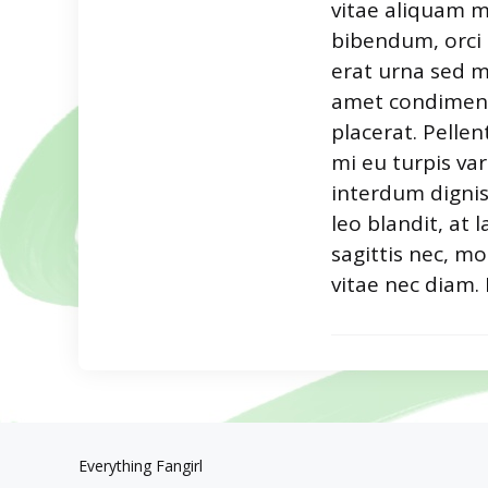
vitae aliquam mau
bibendum, orci 
erat urna sed mi
amet condimentu
placerat. Pelle
mi eu turpis va
interdum dignis
leo blandit, at
sagittis nec, mo
vitae nec diam.
Everything Fangirl