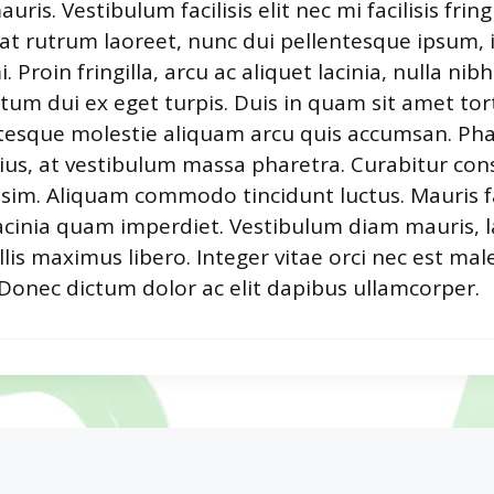
ris. Vestibulum facilisis elit nec mi facilisis fring
at rutrum laoreet, nunc dui pellentesque ipsum,
. Proin fringilla, arcu ac aliquet lacinia, nulla nib
m dui ex eget turpis. Duis in quam sit amet tort
ntesque molestie aliquam arcu quis accumsan. Phase
rius, at vestibulum massa pharetra. Curabitur con
sim. Aliquam commodo tincidunt luctus. Mauris fa
 lacinia quam imperdiet. Vestibulum diam mauris, 
llis maximus libero. Integer vitae orci nec est ma
 Donec dictum dolor ac elit dapibus ullamcorper.