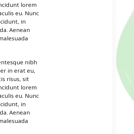
incidunt lorem
aculis eu. Nunc
cidunt, in
vida. Aenean
o malesuada
lentesque nibh
r in erat eu,
 risus, sit
incidunt lorem
aculis eu. Nunc
cidunt, in
vida. Aenean
o malesuada