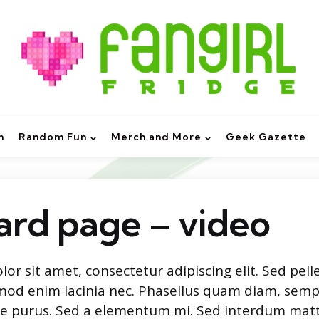
m
Random Fun
Merch and More
Geek Gazette
ard page – video
or sit amet, consectetur adipiscing elit. Sed pel
mod enim lacinia nec. Phasellus quam diam, sempe
tie purus. Sed a elementum mi. Sed interdum mattis