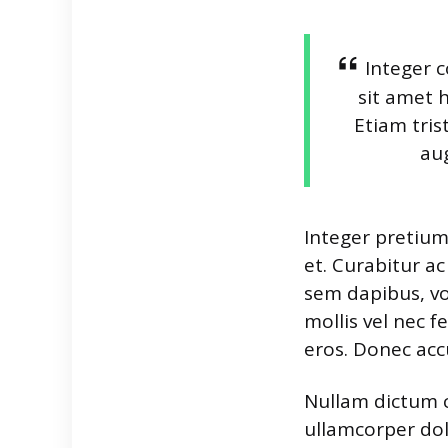
Integer 
sit amet h
Etiam tris
au
Integer pretium
et. Curabitur a
sem dapibus, vo
mollis vel nec f
eros. Donec acc
Nullam dictum c
ullamcorper dol